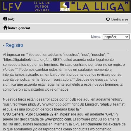
FAQ
Identificarse
Índice general
Idioma:
- Registro
Al ingresar en “” (de aquí en adelante “nosotros”, “nos”, “nuestro”, “”,
“https://lligafutbolvirtual.org/phpBB3”), usted acuerda estar legalmente
sometido a los siguientes términos. En caso contrario por favor no se registre
y/o use “”. Podemos cambiar estos términos en cualquier momento e
intentaríamos avisarle, sin embargo sería prudente que los revisase por su
cuenta periódicamente. Seguir registrado a “” después de esos cambios
significa que acuerda estar legalmente sometido a esos nuevos términos tal
como fueron actualizados y/o reformados.
Nuestros foros están desarrollados por phpBB (de aquí en adelante “ellos”,
“sus”, “software phpBB”, “www.phpbb.com”, “phpBB Limited”, “phpBB Teams”)
el cual es una solución de foros liberada bajo la “
GNU General Public License v2 en Ingles
” (de aquí en adelante “GPL”) y
puede ser descargada de
www.phpbb.com
. El software phpBB solamente
facilita discusiones basadas en Internet y la GPL estrictamente los excluye de
lo que aprobamos y/o desaprobamos como conductas y/o contenido