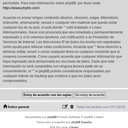
permisible. Para más información sobre phpBB, por favor visite:
https://www.phpbb.com/
.
Acuerda no enviar ningun contenido abusivo, obsceno, vulgar, difamatorio,
indecente, amenazante, sexual o cualquier otro material que pueda violar
cualquier ley de su país, el país donde “” está instalado o Leyes
Internacionales. Hacer eso provocará que sea inmediata y permanentemente
expulsado y, si lo creemos oportuno, con notificación a su Proveedor de
Servicios de Internet. Las direcciones IP de todos los envíos son registradas
como ayuda para reforzar estas condiciones. Acuerda que “” tiene derecho a
eliminar, editar, mover o cerrar cualquier tema en cualquier momento que lo
creamos conveniente. Como usuario acuerda que cualquier información que
haya ingresado será almacenada en una base de datos. Dado que esta
información no será compartida con ninguna tercera parte sin su
consentimiento, ni “” ni phpBB podrán considerarse responsables por
cualquier intento de hacking que conlleve a que los datos sean
comprometidos.
Índice general
Todos los horarios son
UTC+02:00
Desarrollado por
phpBB
® Forum Software © phpBB Limited
Traducción al español por
phpBB España
PS4 Pro style ©
Jester