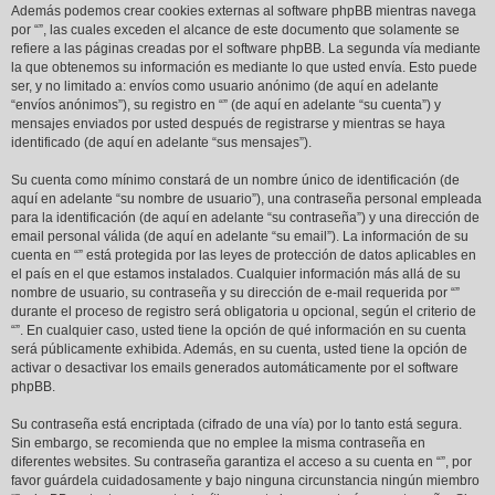
Además podemos crear cookies externas al software phpBB mientras navega
por “”, las cuales exceden el alcance de este documento que solamente se
refiere a las páginas creadas por el software phpBB. La segunda vía mediante
la que obtenemos su información es mediante lo que usted envía. Esto puede
ser, y no limitado a: envíos como usuario anónimo (de aquí en adelante
“envíos anónimos”), su registro en “” (de aquí en adelante “su cuenta”) y
mensajes enviados por usted después de registrarse y mientras se haya
identificado (de aquí en adelante “sus mensajes”).
Su cuenta como mínimo constará de un nombre único de identificación (de
aquí en adelante “su nombre de usuario”), una contraseña personal empleada
para la identificación (de aquí en adelante “su contraseña”) y una dirección de
email personal válida (de aquí en adelante “su email”). La información de su
cuenta en “” está protegida por las leyes de protección de datos aplicables en
el país en el que estamos instalados. Cualquier información más allá de su
nombre de usuario, su contraseña y su dirección de e-mail requerida por “”
durante el proceso de registro será obligatoria u opcional, según el criterio de
“”. En cualquier caso, usted tiene la opción de qué información en su cuenta
será públicamente exhibida. Además, en su cuenta, usted tiene la opción de
activar o desactivar los emails generados automáticamente por el software
phpBB.
Su contraseña está encriptada (cifrado de una vía) por lo tanto está segura.
Sin embargo, se recomienda que no emplee la misma contraseña en
diferentes websites. Su contraseña garantiza el acceso a su cuenta en “”, por
favor guárdela cuidadosamente y bajo ninguna circunstancia ningún miembro