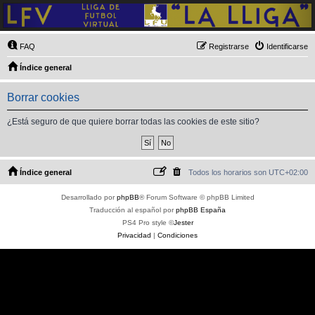
FAQ
Registrarse
Identificarse
Índice general
Borrar cookies
¿Está seguro de que quiere borrar todas las cookies de este sitio?
Índice general
Todos los horarios son
UTC+02:00
Desarrollado por
phpBB
® Forum Software © phpBB Limited
Traducción al español por
phpBB España
PS4 Pro style ©
Jester
Privacidad
|
Condiciones