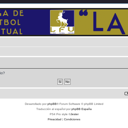
tio?
Desarrollado por
phpBB
® Forum Software © phpBB Limited
Traducción al español por
phpBB España
PS4 Pro style ©
Jester
Privacidad
|
Condiciones