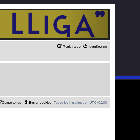
Registrarse
Identificarse
Contáctenos
Borrar cookies
Todos los horarios son
UTC+02:00