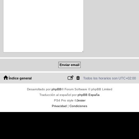
Índice general
Todos los horarios son
UTC+02:00
Desarrollado por
phpBB
® Forum Software © phpBB Limited
Traducción al español por
phpBB España
PS4 Pro style ©
Jester
Privacidad
|
Condiciones