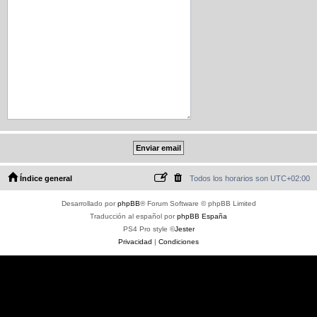
Índice general
Todos los horarios son
UTC+02:00
Desarrollado por
phpBB
® Forum Software © phpBB Limited
Traducción al español por
phpBB España
PS4 Pro style ©
Jester
Privacidad
|
Condiciones