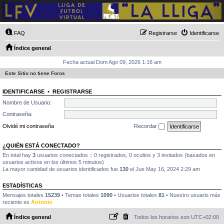
FAQ
Registrarse
Identificarse
Índice general
Fecha actual Dom Ago 09, 2026 1:16 am
Este Sitio no tiene Foros
IDENTIFICARSE
•
REGISTRARSE
Nombre de Usuario:
Contraseña:
Olvidé mi contraseña
Recordar
¿QUIÉN ESTÁ CONECTADO?
En total hay
3
usuarios conectados :: 0 registrados, 0 ocultos y 3 invitados (basados en
usuarios activos en los últimos 5 minutos)
La mayor cantidad de usuarios identificados fue
130
el Jue May 16, 2024 2:29 am
ESTADÍSTICAS
Mensajes totales
15239
• Temas totales
1090
• Usuarios totales
81
• Nuestro usuario más
reciente es
Antonio
Índice general
Todos los horarios son
UTC+02:00