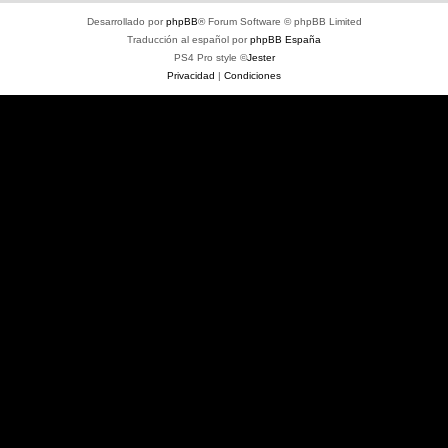
Desarrollado por
phpBB
® Forum Software © phpBB Limited
Traducción al español por
phpBB España
PS4 Pro style ©
Jester
Privacidad
|
Condiciones