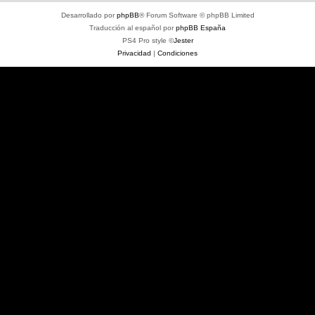
Desarrollado por
phpBB
® Forum Software © phpBB Limited
Traducción al español por
phpBB España
PS4 Pro style ©
Jester
Privacidad
|
Condiciones