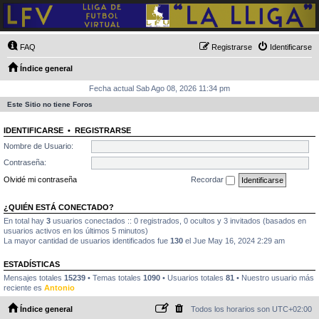
FAQ
Registrarse
Identificarse
Índice general
Fecha actual Sab Ago 08, 2026 11:34 pm
Este Sitio no tiene Foros
IDENTIFICARSE
•
REGISTRARSE
Nombre de Usuario:
Contraseña:
Olvidé mi contraseña
Recordar
¿QUIÉN ESTÁ CONECTADO?
En total hay
3
usuarios conectados :: 0 registrados, 0 ocultos y 3 invitados (basados en
usuarios activos en los últimos 5 minutos)
La mayor cantidad de usuarios identificados fue
130
el Jue May 16, 2024 2:29 am
ESTADÍSTICAS
Mensajes totales
15239
• Temas totales
1090
• Usuarios totales
81
• Nuestro usuario más
reciente es
Antonio
Índice general
Todos los horarios son
UTC+02:00