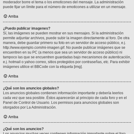
moderador borre el tema o los emoticones del mensaje. La administración
puede fijar un límite para el número de emoticones a utilizar en un mensaje.
Arriba
¿Puedo publicar imagenes?
Sí, las imágenes se pueden mostrar en sus mensajes. Si la administración
permite adjuntar archivos, puede subir la imagen directamente al foro. De otra
manera, debe guardar primero su foto en un servidor de acceso público, e.j.
http://www.ejemplo.com/mi-imagen.gif. No puede publicar imágenes que se
encuentren en su PC (a menos que sea un servidor de acceso público) ni
tampoco las que se encuentren guardadas bajo mecanismos de autenticación,
e.j. hotmail o yahoo correo, sitios protegidos por contraseñas, etc. Para exhibir
imágenes utilice el BBCode con la etiqueta [img].
Arriba
¿Qué son los anuncios globales?
Los anuncios globales contienen información importante y debería leerlos
cada vez que sea posible. Éstos aparecerán al principio de cada foro y en el
Panel de Control de Usuario. Los permisos para anuncios globales son
otorgados por La Administración.
Arriba
¿Qué son los anuncios?
Los anuncios muchas veces contienen información importante sobre el foro